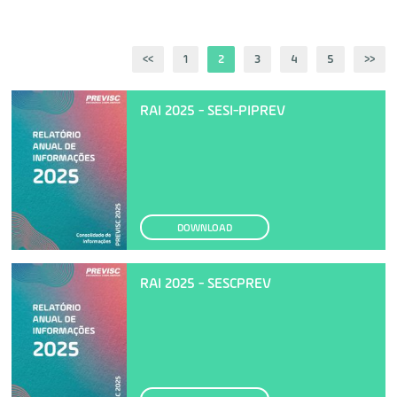
<<
1
2
3
4
5
>>
RAI 2025 - SESI-PIPREV
DOWNLOAD
RAI 2025 - SESCPREV