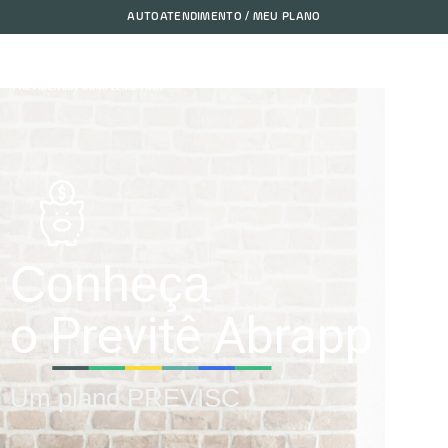
AUTOATENDIMENTO / MEU PLANO
Conheça
o Previtê Abrapp
Um plano PREVISC