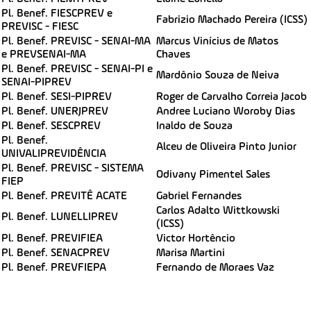
Pl. Benef. FIESCPREV e
Fabrizio Machado Pereira (ICSS)
PREVISC - FIESC
Pl. Benef. PREVISC - SENAI-MA
Marcus Vinícius de Matos
e PREVSENAI-MA
Chaves
Pl. Benef. PREVISC - SENAI-PI e
Mardônio Souza de Neiva
SENAI-PIPREV
Pl. Benef. SESI-PIPREV
Roger de Carvalho Correia Jacob
Pl. Benef. UNERJPREV
Andree Luciano Woroby Dias
Pl. Benef. SESCPREV
Inaldo de Souza
Pl. Benef.
Alceu de Oliveira Pinto Junior
UNIVALIPREVIDÊNCIA
Pl. Benef. PREVISC - SISTEMA
Odivany Pimentel Sales
FIEP
Pl. Benef. PREVITÊ ACATE
Gabriel Fernandes
Carlos Adalto Wittkowski
Pl. Benef. LUNELLIPREV
(ICSS)
Pl. Benef. PREVIFIEA
Victor Hortêncio
Pl. Benef. SENACPREV
Marisa Martini
Pl. Benef. PREVFIEPA
Fernando de Moraes Vaz