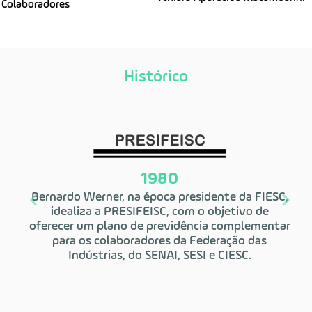
Colaboradores
Histórico
1980
Bernardo Werner, na época presidente da FIESC,
idealiza a PRESIFEISC, com o objetivo de
oferecer um plano de previdência complementar
A 
para os colaboradores da Federação das
em 
Indústrias, do SENAI, SESI e CIESC.
era
e 
apo