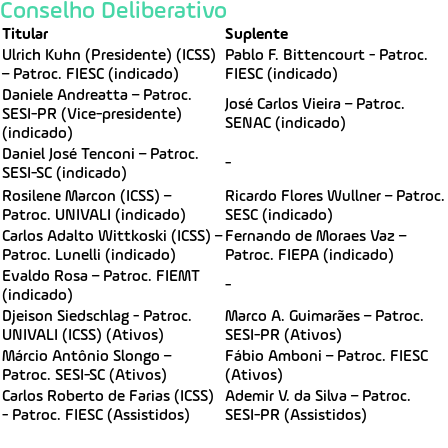
Conselho Deliberativo
Titular
Suplente
Ulrich Kuhn (Presidente) (ICSS)
Pablo F. Bittencourt - Patroc.
– Patroc. FIESC (indicado)
FIESC (indicado)
Daniele Andreatta – Patroc.
José Carlos Vieira – Patroc.
SESI-PR (Vice-presidente)
SENAC (indicado)
(indicado)
Daniel José Tenconi – Patroc.
-
SESI-SC (indicado)
Rosilene Marcon (ICSS) –
Ricardo Flores Wullner – Patroc.
Patroc. UNIVALI (indicado)
SESC (indicado)
Carlos Adalto Wittkoski (ICSS) –
Fernando de Moraes Vaz –
Patroc. Lunelli (indicado)
Patroc. FIEPA (indicado)
Evaldo Rosa – Patroc. FIEMT
-
(indicado)
Djeison Siedschlag - Patroc.
Marco A. Guimarães – Patroc.
UNIVALI (ICSS) (Ativos)
SESI-PR (Ativos)
Márcio Antônio Slongo –
Fábio Amboni – Patroc. FIESC
Patroc. SESI-SC (Ativos)
(Ativos)
Carlos Roberto de Farias (ICSS)
Ademir V. da Silva – Patroc.
- Patroc. FIESC (Assistidos)
SESI-PR (Assistidos)