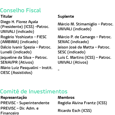
Conselho Fiscal
Titular
Suplente
Diego H. Florez Ayala
Márcio M. Stimamiglio – Patroc.
(Presidente) (ICSS) -Patroc.
UNIVALI (indicado)
UNIVALI (indicado)
Rogério Yoshizato - FIESC
Márcio P. de Camargo – Patroc.
(AMBIMA) (indicado)
SENAC (indicado)
Dálcio Ivanir Spezia – Patroc.
Jeison José da Matta – Patroc.
Lunelli (indicado)
SESC (indicado)
Jaqueline da Silva – Patroc.
Luís C. Martins (ICSS) – Patroc.
SENAI/PR (Ativos)
UNIVALI (Ativos)
Mário Luiz Pasqualini - Instit.
-
CIESC (Assistidos)
Comitê de Investimentos
Representação
Membros
PREVISC - Superintendente
Regidia Alvina Frantz (ICSS)
PREVISC – Dir. Adm. e
Ricardo Esch (ICSS)
Financeiro