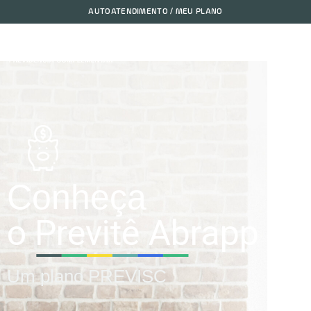
AUTOATENDIMENTO / MEU PLANO
Conheça
o Previtê Abrapp
Um plano PREVISC