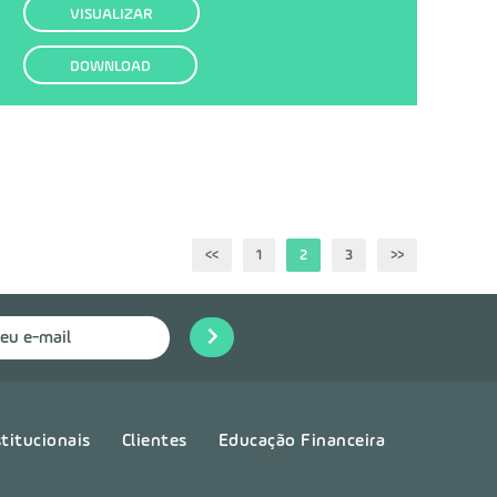
VISUALIZAR
DOWNLOAD
<<
1
2
3
>>
stitucionais
Clientes
Educação Financeira