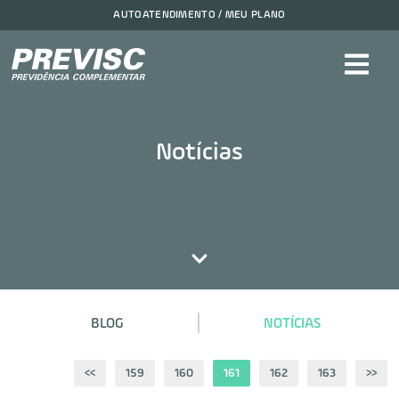
AUTOATENDIMENTO / MEU PLANO
Notícias
BLOG
NOTÍCIAS
<<
159
160
161
162
163
>>