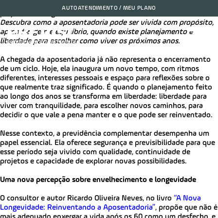
Longevidade e aposentadoria: reinventando o tempo, os
AUTOATENDIMENTO / MEU PLANO
projetos e os significados da vida2025-12-16 11:16:00
Descubra como a aposentadoria pode ser vivida com propósito,
aprendizagem e equilíbrio, quando existe planejamento e
liberdade para escolher como viver os próximos anos.
A chegada da aposentadoria já não representa o encerramento
de um ciclo. Hoje, ela inaugura um novo tempo, com ritmos
diferentes, interesses pessoais e espaço para reflexões sobre o
que realmente traz significado. É quando o planejamento feito
ao longo dos anos se transforma em liberdade: liberdade para
viver com tranquilidade, para escolher novos caminhos, para
decidir o que vale a pena manter e o que pode ser reinventado.
Nesse contexto, a previdência complementar desempenha um
papel essencial. Ela oferece segurança e previsibilidade para que
esse período seja vivido com qualidade, continuidade de
projetos e capacidade de explorar novas possibilidades.
Uma nova percepção sobre envelhecimento e longevidade
O consultor e autor Ricardo Oliveira Neves, no livro
“A Nova
Longevidade: Reinventando a Aposentadoria”
, propõe que não é
mais adequado enxergar a vida após os 60 como um desfecho, e