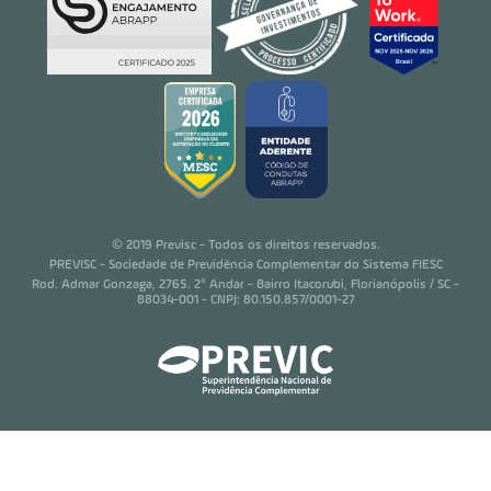
© 2019 Previsc - Todos os direitos reservados.
PREVISC - Sociedade de Previdência Complementar do Sistema FIESC
Rod. Admar Gonzaga, 2765. 2° Andar - Bairro Itacorubi, Florianópolis / SC -
88034-001 - CNPJ: 80.150.857/0001-27