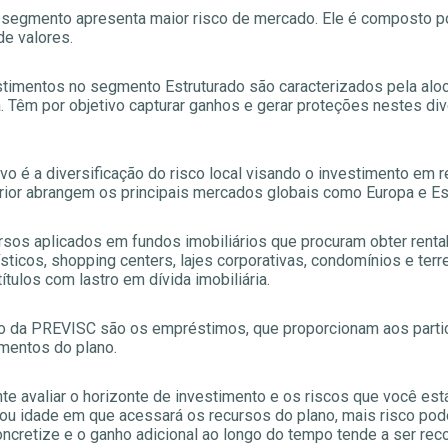
 segmento apresenta maior risco de mercado. Ele é composto p
de valores.
stimentos no segmento Estruturado são caracterizados pela al
da. Têm por objetivo capturar ganhos e gerar proteções nestes 
vo é a diversificação do risco local visando o investimento em r
terior abrangem os principais mercados globais como Europa e E
sos aplicados em fundos imobiliários que procuram obter renta
sticos, shopping centers, lajes corporativas, condomínios e te
tulos com lastro em dívida imobiliária.
 da PREVISC são os empréstimos, que proporcionam aos partici
imentos do plano.
ante avaliar o horizonte de investimento e os riscos que você es
 ou idade em que acessará os recursos do plano, mais risco po
oncretize e o ganho adicional ao longo do tempo tende a ser re