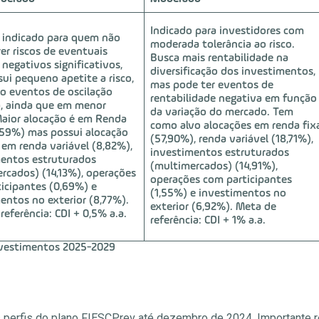
Indicado para investidores com
indicado para quem não
moderada tolerância ao risco.
rer riscos de eventuais
Busca mais rentabilidade na
 negativos significativos,
diversificação dos investimentos,
ui pequeno apetite a risco,
mas pode ter eventos de
o eventos de oscilação
rentabilidade negativa em função
, ainda que em menor
da variação do mercado. Tem
Maior alocação é em Renda
como alvo alocações em renda fix
,59%) mas possui alocação
(57,90%), renda variável (18,71%),
m renda variável (8,82%),
investimentos estruturados
entos estruturados
(multimercados) (14,91%),
rcados) (14,13%), operações
operações com participantes
icipantes (0,69%) e
(1,55%) e investimentos no
entos no exterior (8,77%).
exterior (6,92%). Meta de
referência: CDI + 0,5% a.a.
referência: CDI + 1% a.a.
Investimentos 2025-2029
os perfis do plano FIESCPrev até dezembro de 2024. Importante re