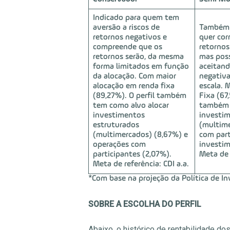
Indicado para quem tem
aversão a riscos de
Também 
retornos negativos e
quer cor
compreende que os
retornos
retornos serão, da mesma
mas poss
forma limitados em função
aceitand
da alocação. Com maior
negativa
alocação em renda fixa
escala. 
(89,27%). O perfil também
Fixa (67
tem como alvo alocar
também e
investimentos
investim
estruturados
(multime
(multimercados) (8,67%) e
com part
operações com
investim
participantes (2,07%).
Meta de 
Meta de referência: CDI a.a.
*Com base na projeção da Política de 
SOBRE A ESCOLHA DO PERFIL
Abaixo, o histórico de rentabilidade d