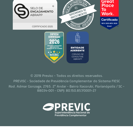
© 2019 Previsc - Todos os direitos reservados.
PREVISC - Sociedade de Previdência Complementar do Sistema FIESC
Rod. Admar Gonzaga, 2765. 2° Andar - Bairro Itacorubi, Florianópolis / SC -
88034-001 - CNPJ: 80.150.857/0001-27