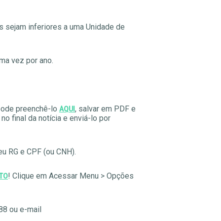
as sejam inferiores a uma Unidade de
uma vez por ano.
 pode preenchê-lo
, salvar em PDF e
AQUI
o final da notícia e enviá-lo por
eu RG e CPF (ou CNH).
! Clique em Acessar Menu > Opções
TO
88 ou e-mail