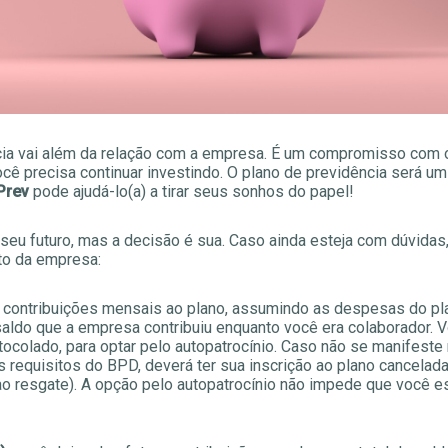
cia vai além da relação com a empresa. É um compromisso com o 
ocê precisa continuar investindo. O plano de previdência será um
Prev
pode ajudá-lo(a) a tirar seus sonhos do papel!
seu futuro, mas a decisão é sua. Caso ainda esteja com dúvida
to da empresa:
contribuições mensais ao plano, assumindo as despesas do plan
ldo que a empresa contribuiu enquanto você era colaborador. Vo
ocolado, para optar pelo autopatrocínio. Caso não se manifeste 
 requisitos do BPD, deverá ter sua inscrição ao plano cancelad
 ao resgate). A opção pelo autopatrocínio não impede que você e