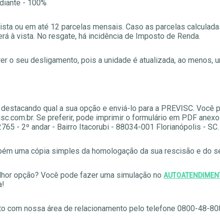
 diante - 100%
vista ou em até 12 parcelas mensais. Caso as parcelas calculad
rá à vista. No resgate, há incidência de Imposto de Renda.
rer o seu desligamento, pois a unidade é atualizada, ao menos, 
 destacando qual a sua opção e enviá-lo para a PREVISC. Você
c.com.br. Se preferir, pode imprimir o formulário em PDF anexo n
65 - 2º andar - Bairro Itacorubi - 88034-001 Florianópolis - SC.
ém uma cópia simples da homologação da sua rescisão e do s
elhor opção? Você pode fazer uma simulação no
AUTOATENDIMEN
a!
to com nossa área de relacionamento pelo telefone 0800-48-80