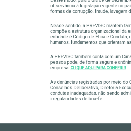
Deste modo, para o dia 09 de dezembr
observância à legislação vigente no paí
formas de corrupção, fraude, lavagem de
Nesse sentido, a PREVISC mantém tamb
compõe a estrutura organizacional da 
entidade é Código de Ética e Conduta, 
humanos, fundamentos que orientam as
A PREVISC também conta com um Canal de
pessoa pode, de forma segura e anônima
empresa.
.
CLIQUE AQUI PARA CONFERIR
As denúncias registradas por meio do 
Conselhos Deliberativo, Diretoria Exec
condutas inadequadas, não sendo admit
irregularidades de boa-fé.