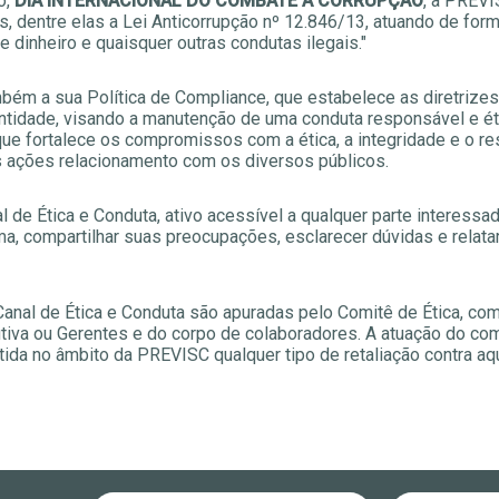
o,
DIA INTERNACIONAL DO COMBATE À CORRUPÇÃO
, a PREVI
s, dentre elas a Lei Anticorrupção nº 12.846/13, atuando de for
 dinheiro e quaisquer outras condutas ilegais."
ém a sua Política de Compliance, que estabelece as diretrize
entidade, visando a manutenção de uma conduta responsável e é
que fortalece os compromissos com a ética, a integridade e o r
 ações relacionamento com os diversos públicos.
 Ética e Conduta, ativo acessível a qualquer parte interessada
, compartilhar suas preocupações, esclarecer dúvidas e relatar
Canal de Ética e Conduta são apuradas pelo Comitê de Ética, co
utiva ou Gerentes e do corpo de colaboradores. A atuação do com
ida no âmbito da PREVISC qualquer tipo de retaliação contra a