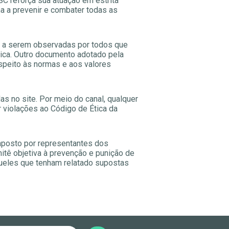
SC reforça sua atuação em estrita
ma a prevenir e combater todas as
s a serem observadas por todos que
tica. Outro documento adotado pela
espeito às normas e aos valores
s no site. Por meio do canal, qualquer
 violações ao Código de Ética da
mposto por representantes dos
itê objetiva à prevenção e punição de
queles que tenham relatado supostas