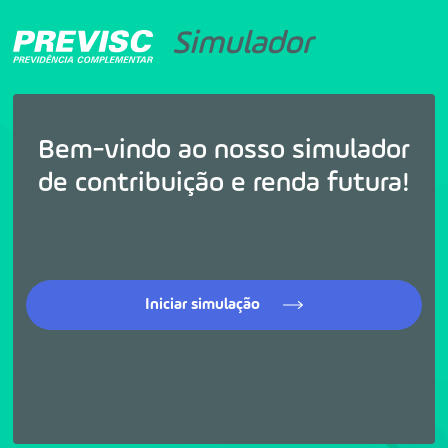
Simulador
Bem-vindo ao nosso simulador
de contribuição e renda futura!
Iniciar simulação