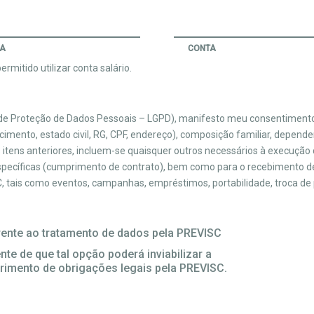
IA
CONTA
rmitido utilizar conta salário.
l de Proteção de Dados Pessoais – LGPD), manifesto meu consentiment
mento, estado civil, RG, CPF, endereço), composição familiar, depende
s itens anteriores, incluem-se quaisquer outros necessários à execução
específicas (cumprimento de contrato), bem como para o recebimento de
 tais como eventos, campanhas, empréstimos, portabilidade, troca de pe
ente ao tratamento de dados pela PREVISC
te de que tal opção poderá inviabilizar a
rimento de obrigações legais pela PREVISC.