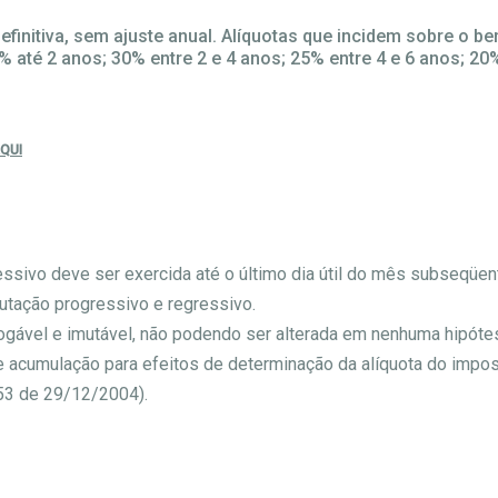
efinitiva, sem ajuste anual. Alíquotas que incidem sobre o 
 até 2 anos; 30% entre 2 e 4 anos; 25% entre 4 e 6 anos; 20%
AQUI
sivo deve ser exercida até o último dia útil do mês subseqüent
utação progressivo e regressivo.
evogável e imutável, não podendo ser alterada em nenhuma hipóte
acumulação para efeitos de determinação da alíquota do impost
053 de 29/12/2004).