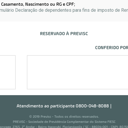
 Casamento, Nascimento ou RG e CPF;
mulário Declaração de dependentes para fins de imposto de Re
RESERVADO À PREVISC
CONFERIDO POR
Atendimento ao participante
0800-048-8088
|
© 2019 Previsc - Todos os direitos reservados.
PREVISC - Sociedade de Previdência Complementar do Sistema FIESC
nzaga, 2765. 2° Andar - Bairro Itacorubi, Florianópolis / SC - 88034-001 - CNPJ: 80.1