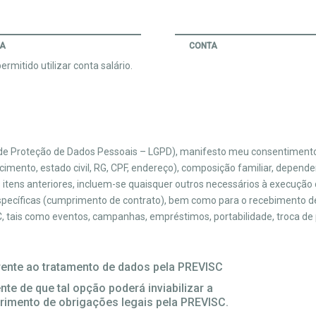
IA
CONTA
rmitido utilizar conta salário.
l de Proteção de Dados Pessoais – LGPD), manifesto meu consentiment
mento, estado civil, RG, CPF, endereço), composição familiar, depende
s itens anteriores, incluem-se quaisquer outros necessários à execução
específicas (cumprimento de contrato), bem como para o recebimento de
 tais como eventos, campanhas, empréstimos, portabilidade, troca de pe
ente ao tratamento de dados pela PREVISC
te de que tal opção poderá inviabilizar a
rimento de obrigações legais pela PREVISC.