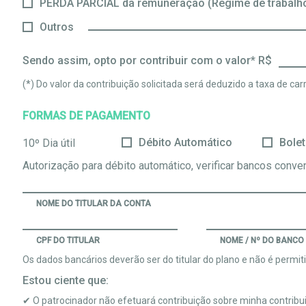
PERDA PARCIAL da remuneração (Regime de trabalho
Outros
Sendo assim, opto por contribuir com o valor* R$
(*) Do valor da contribuição solicitada será deduzido a taxa de ca
FORMAS DE PAGAMENTO
Débito Automático
Bole
10º Dia útil
Autorização para débito automático, verificar bancos conve
NOME DO TITULAR DA CONTA
CPF DO TITULAR
NOME / Nº DO BANCO
Os dados bancários deverão ser do titular do plano e não é permitid
Estou ciente que:
✔ O patrocinador não efetuará contribuição sobre minha contrib