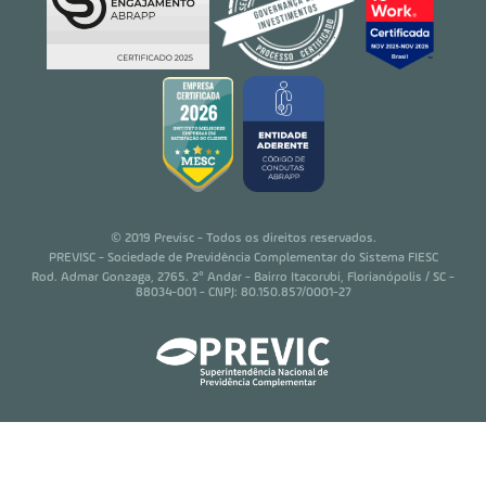
© 2019 Previsc - Todos os direitos reservados.
PREVISC - Sociedade de Previdência Complementar do Sistema FIESC
Rod. Admar Gonzaga, 2765. 2° Andar - Bairro Itacorubi, Florianópolis / SC -
88034-001 - CNPJ: 80.150.857/0001-27