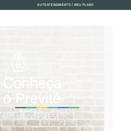
AUTOATENDIMENTO / MEU PLANO
Conheça
o Previtê
Um plano PREVISC